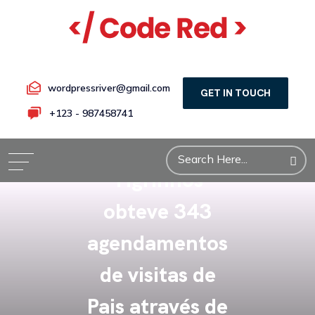
wordpressriver@gmail.com
GET IN TOUCH
Como a Escola
+123 - 987458741
Bilingue
Tigrinhos
obteve 343
agendamentos
de visitas de
Pais através de